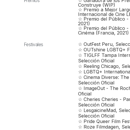
Premios
☆ Ganadora de los Pre
Construye (WIP)
☆ Premio a Mejor Largom
Internacional de Cin
☆ Premio del Público - 
2021)
☆ Premio del Público -
Cinéma (Francia, 2021)
☆ OutFest Peru, Selecc
Festivales
☆ OUTshine LGBTQ+ Film
☆ TIGLFF Tampa Interna
Selección Oficial
☆ Reeling Chicago, Sele
☆ LGBTQ+ International 
☆ Cinema Diverse: The 
Selección Oficial
☆ ImageOut - The Roche
Oficial
☆ Cheries Cheries - Par
Selección Oficial
☆ LesgaicineMad, Selecc
Selección Oficial
☆ Pride Queer Film Festi
☆ Roze Filmdagen, Sele