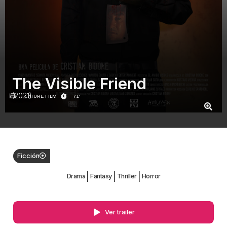
The Visible Friend
(2021)
FEATURE FILM
71'
Ficción
|
|
|
Drama
Fantasy
Thriller
Horror
Ver trailer