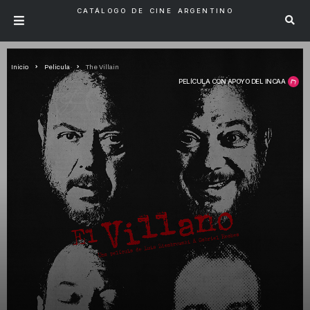
CATÁLOGO DE CINE ARGENTINO
Inicio
Pelicula
The Villain
PELÍCULA CON APOYO DEL INCAA