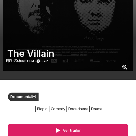
The Villain
(2023)
FEATURE FILM
75'
Documental
|
|
|
|
Biopic
Comedy
Docudrama
Drama
Ver trailer