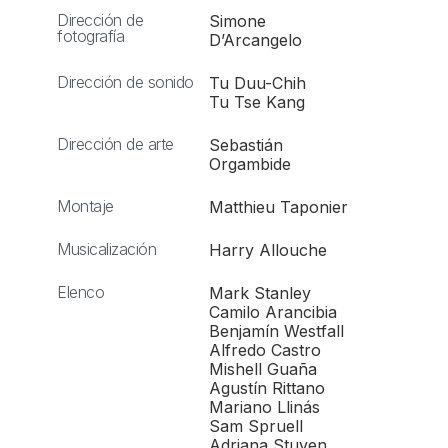
Dirección de
Simone
fotografía
D’Arcangelo
Dirección de sonido
Tu Duu-Chih
Tu Tse Kang
Dirección de arte
Sebastián
Orgambide
Montaje
Matthieu Taponier
Musicalización
Harry Allouche
Elenco
Mark Stanley
Camilo Arancibia
Benjamín Westfall
Alfredo Castro
Mishell Guaña
Agustín Rittano
Mariano Llinás
Sam Spruell
Adriana Stuven