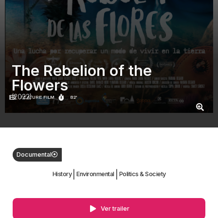
The Rebelion of the
Flowers
(2022)
FEATURE FILM
82'
Documental
|
|
History
Environmental
Politics & Society
Ver trailer