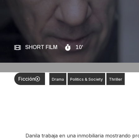
SHORT FILM
10'
Ficción
Drama
Politics & Society
Thriller
Danila trabaja en una inmobiliaria mostrando prop