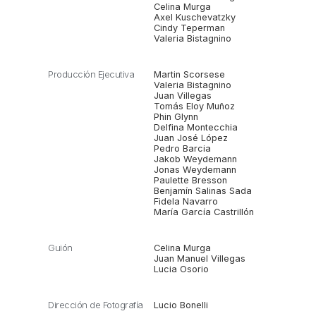
Celina Murga
Axel Kuschevatzky
Cindy Teperman
Valeria Bistagnino
Producción Ejecutiva
Martin Scorsese
Valeria Bistagnino
Juan Villegas
Tomás Eloy Muñoz
Phin Glynn
Delfina Montecchia
Juan José López
Pedro Barcia
Jakob Weydemann
Jonas Weydemann
Paulette Bresson
Benjamín Salinas Sada
Fidela Navarro
María García Castrillón
Guión
Celina Murga
Juan Manuel Villegas
Lucia Osorio
Dirección de Fotografía
Lucio Bonelli