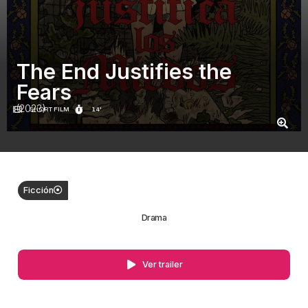
The End Justifies the
Fears
(2023)
SHORT FILM
14'
Ficción
Drama
Ver trailer