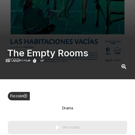
The Empty Rooms
(2022)
SHORT FILM
15'
Ficción
Drama
Ver trailer