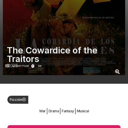
The Cowardice of the
Traitors
(2021)
SHORT FILM
26'
Ficción
|
|
|
War
Drama
Fantasy
Musical