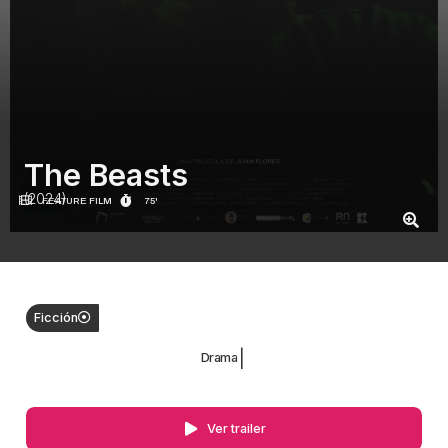
The Beasts
(2024)
FEATURE FILM
75'
Ficción
|
Drama
Ver trailer