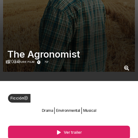
The Agronomist
(2024)
FEATURE FILM
72'
Ficción
|
|
Drama
Environmental
Musical
Ver trailer