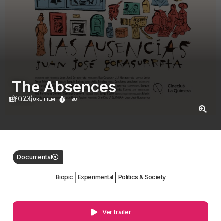
The Absences
(2023)
FEATURE FILM
98'
Documental
|
|
Biopic
Experimental
Politics & Society
Ver trailer