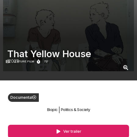
That Yellow House
(2021)
FEATURE FILM
72'
Documental
|
Biopic
Politics & Society
Ver trailer