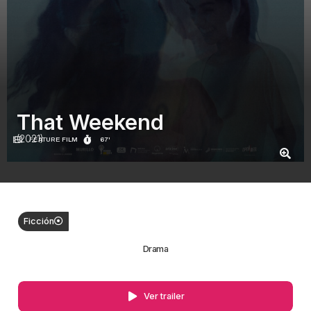
That Weekend
(2021)
FEATURE FILM
67'
Ficción
Drama
Ver trailer