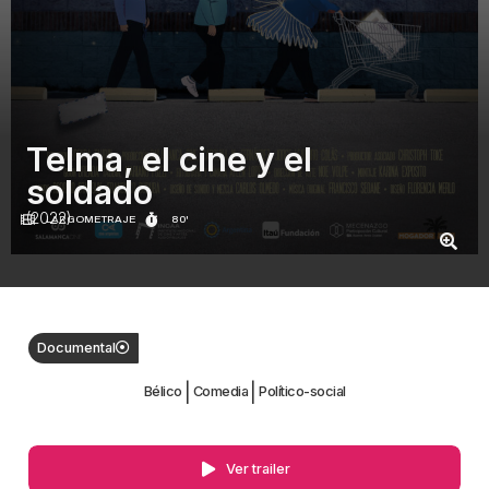
Telma, el cine y el
soldado
(2022)
LARGOMETRAJE
80'
Documental
|
|
Bélico
Comedia
Político-social
Ver trailer