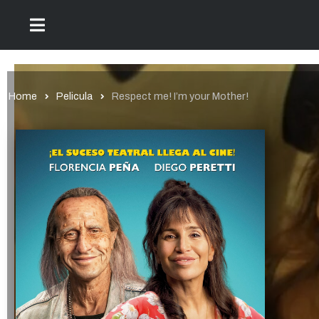
Home
Pelicula
Respect me! I’m your Mother!