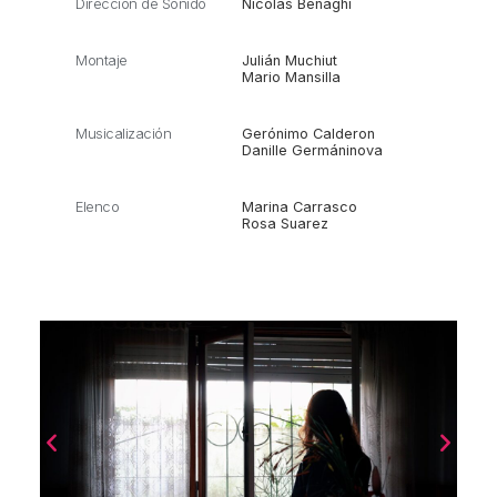
Dirección de Sonido
Nicolás Benaghi
Montaje
Julián Muchiut
Mario Mansilla
Musicalización
Gerónimo Calderon
Danille Germáninova
Elenco
Marina Carrasco
Rosa Suarez