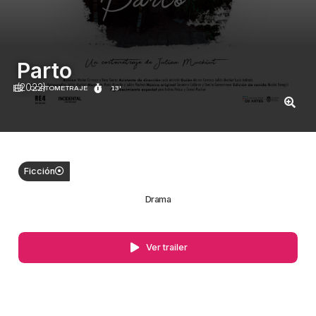
Parto
(2022)
CORTOMETRAJE
13'
Ficción
Drama
Ver trailer