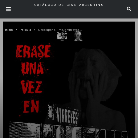
CATÁLOGO DE CINE ARGENTINO
Inicio
Pelicula
Once upon a Time in Virreyes…