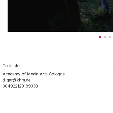
Contacto
Academy of Media Arts Cologne
dilger@khm.de
004922120189330