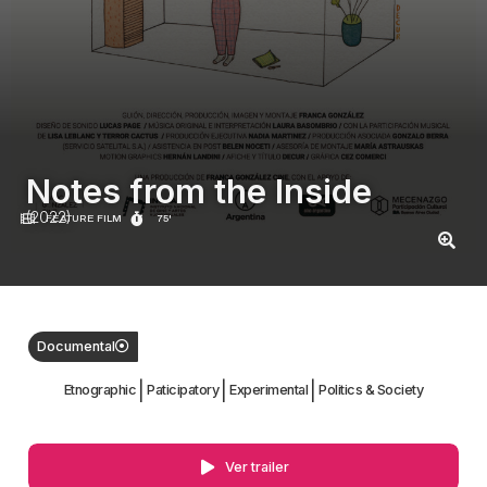
Notes from the Inside
(2022)
FEATURE FILM
75'
Documental
|
|
|
Etnographic
Paticipatory
Experimental
Politics & Society
Ver trailer