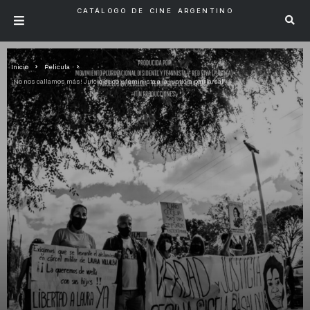
CATÁLOGO DE CINE ARGENTINO
Inicio
Pelicula
¡No nos callamos más! Juicio ético y feminista a la justicia patriarcal