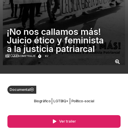
¡No nos callamos más!
Juicio ético y feminista
a la justicia patriarcal
(2022)
LARGOMETRAJE
61'
Documental
|
|
Biográfico
LGTBIQ+
Político-social
Ver trailer