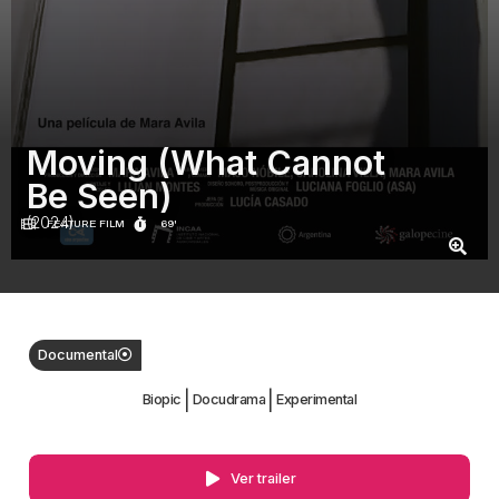
Moving (What Cannot
Be Seen)
(2024)
FEATURE FILM
69'
Documental
|
|
Biopic
Docudrama
Experimental
Ver trailer