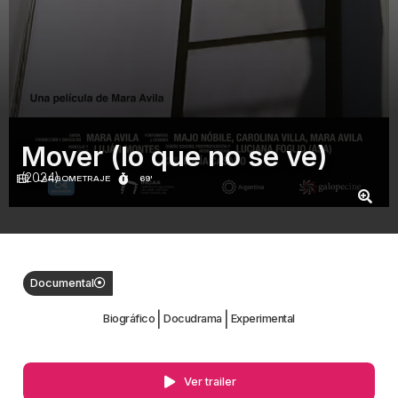
Mover (lo que no se ve)
(2024)
LARGOMETRAJE
69'
Documental
|
|
Biográfico
Docudrama
Experimental
Ver trailer