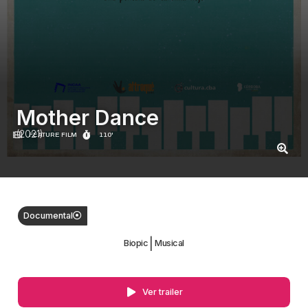
Mother Dance
(2021)
FEATURE FILM
110'
Documental
|
Biopic
Musical
Ver trailer