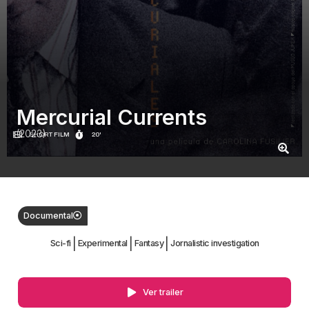
Mercurial Currents
(2023)
SHORT FILM
20'
Documental
|
|
|
Sci-fi
Experimental
Fantasy
Jornalistic investigation
Ver trailer