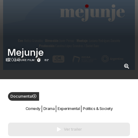
Mejunje
(2024)
FEATURE FILM
82'
Documental
|
|
|
Comedy
Drama
Experimental
Politics & Society
Ver trailer