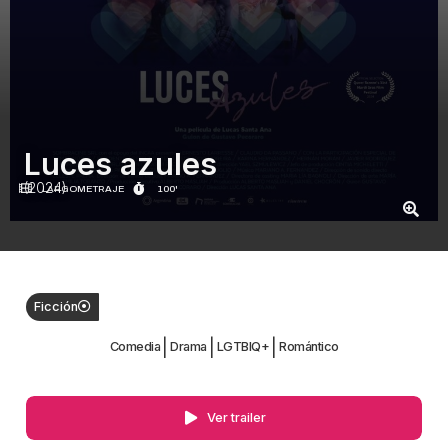
Luces azules
(2024)
LARGOMETRAJE
100'
Ficción
|
|
|
Comedia
Drama
LGTBIQ+
Romántico
Ver trailer