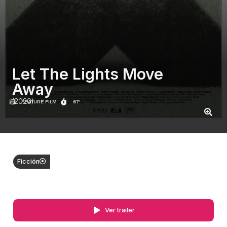
Let The Lights Move
Away
(2020)
FEATURE FILM
67'
Ficción
Ver trailer