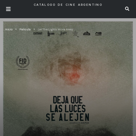
CATÁLOGO DE CINE ARGENTINO
Inicio
Pelicula
Let The Lights Move Away