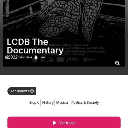
LCDB The
Documentary
(2022)
FEATURE FILM
86'
Documental
|
|
|
Biopic
History
Musical
Politics & Society
Ver trailer