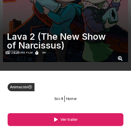
Lava 2 (The New Show
of Narcissus)
(2023)
FEATURE FILM
94'
Animación
|
Sci-fi
Horror
Ver trailer