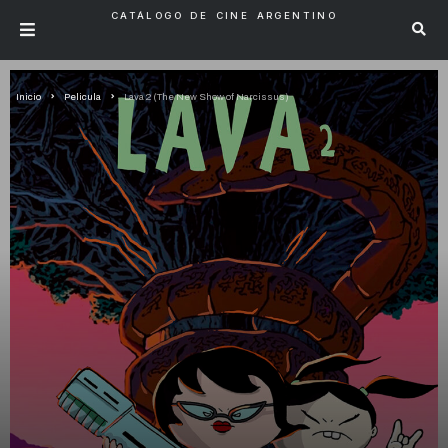
CATÁLOGO DE CINE ARGENTINO
Inicio
Pelicula
Lava 2 (The New Show of Narcissus)