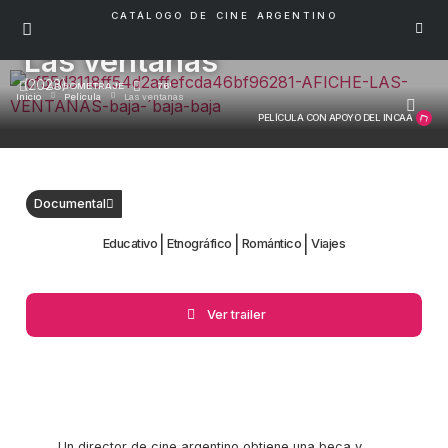
CATÁLOGO DE CINE ARGENTINO
Las ventanas
(2023)
LARGOMETRAJE
76'
Inicio
Pelicula
Las ventanas
PELÍCULA CON APOYO DEL INCAA
Documental
|
|
|
Educativo
Etnográfico
Romántico
Viajes
Ver trailer
Un director de cine argentino obtiene una beca y