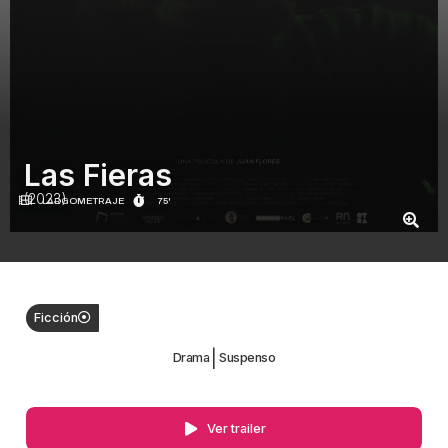
Las Fieras
(2023)
LARGOMETRAJE
75'
Ficción
|
Drama
Suspenso
Ver trailer