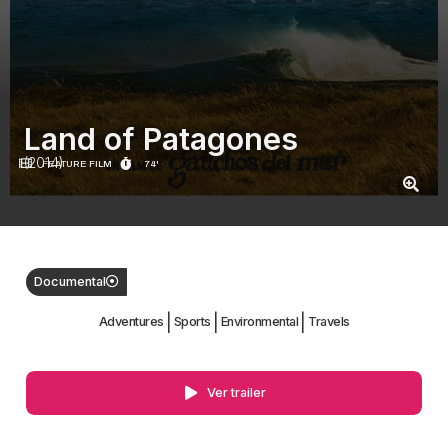
Land of Patagones
(2014)
FEATURE FILM
74'
Documental
|
|
|
Adventures
Sports
Environmental
Travels
Ver trailer