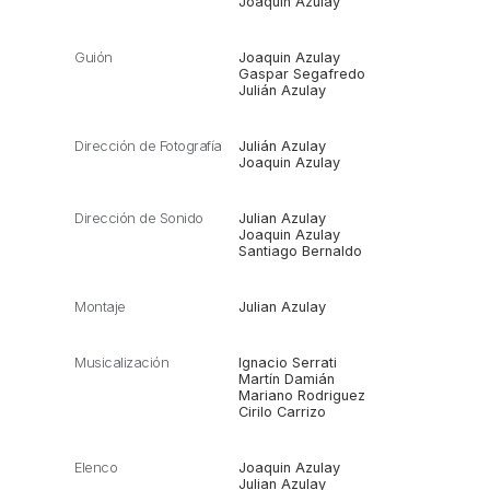
Joaquin Azulay
Guión
Joaquin Azulay
Gaspar Segafredo
Julián Azulay
Dirección de Fotografía
Julián Azulay
Joaquin Azulay
Dirección de Sonido
Julian Azulay
Joaquin Azulay
Santiago Bernaldo
Montaje
Julian Azulay
Musicalización
Ignacio Serrati
Martín Damián
Mariano Rodriguez
Cirilo Carrizo
Elenco
Joaquin Azulay
Julian Azulay