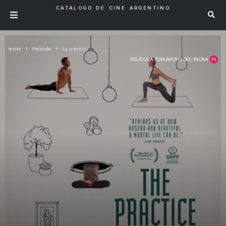
CATÁLOGO DE CINE ARGENTINO
Inicio
Pelicula
La práctica
PELÍCULA CON APOYO DEL INCAA