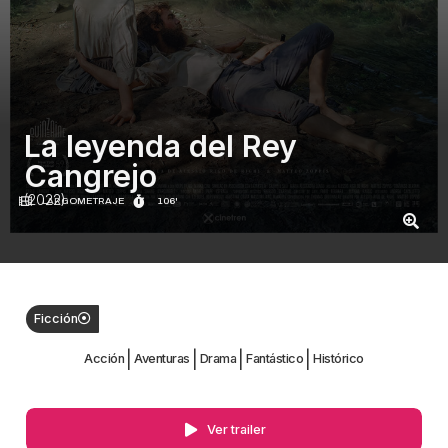
La leyenda del Rey
Cangrejo
(2022)
LARGOMETRAJE
106'
Ficción
|
|
|
|
Acción
Aventuras
Drama
Fantástico
Histórico
Ver trailer