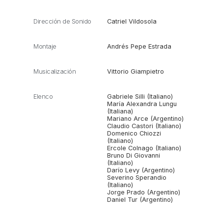
Dirección de Sonido
Catriel Vildosola
Montaje
Andrés Pepe Estrada
Musicalización
Vittorio Giampietro
Elenco
Gabriele Silli (Italiano)
María Alexandra Lungu
(Italiana)
Mariano Arce (Argentino)
Claudio Castori (Italiano)
Domenico Chiozzi
(Italiano)
Ercole Colnago (Italiano)
Bruno Di Giovanni
(Italiano)
Darío Levy (Argentino)
Severino Sperandio
(Italiano)
Jorge Prado (Argentino)
Daniel Tur (Argentino)