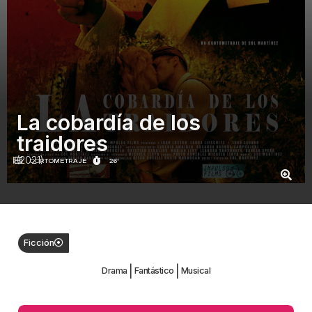
La cobardía de los
traidores
(2021)
CORTOMETRAJE
26'
Ficción
|
|
Drama
Fantástico
Musical