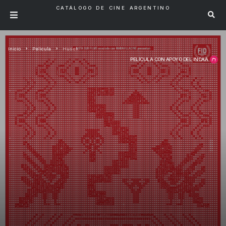
CATÁLOGO DE CINE ARGENTINO
Inicio
Pelicula
Husek
PELÍCULA CON APOYO DEL INCAA