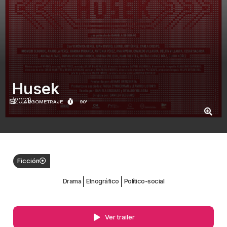
Husek
(2021)
LARGOMETRAJE
90'
Ficción
|
|
Drama
Etnográfico
Político-social
Ver trailer