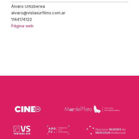
Álvaro Urtizberea
alvaro@vistasurfilms.com.ar
1144174122
Página web