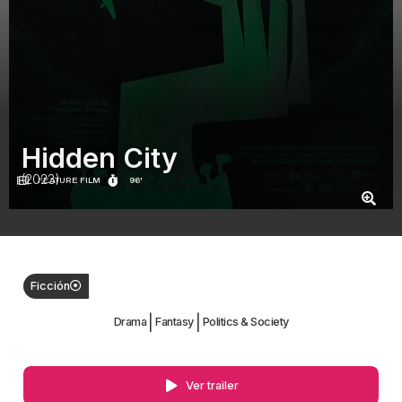
Hidden City
(2023)
FEATURE FILM
96'
Ficción
|
|
Drama
Fantasy
Politics & Society
Ver trailer