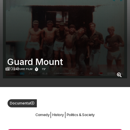
Guard Mount
(2024)
FEATURE FILM
72'
Documental
|
|
Comedy
History
Politics & Society