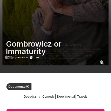
Gombrowicz or
Immaturity
(2024)
FEATURE FILM
70'
Documental
|
|
|
Docudrama
Comedy
Experimental
Travels