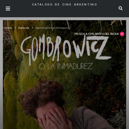
CATÁLOGO DE CINE ARGENTINO
Inicio
Pelicula
Gombrowicz or Immaturity
PELÍCULA CON APOYO DEL INCAA