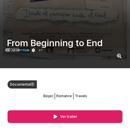
From Beginning to End
(2023)
SHORT FILM
17'
Documental
|
|
Biopic
Romance
Travels
Ver trailer