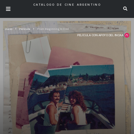
CATÁLOGO DE CINE ARGENTINO
Inicio
Pelicula
From Beginning to End
PELÍCULA CON APOYO DEL INCAA