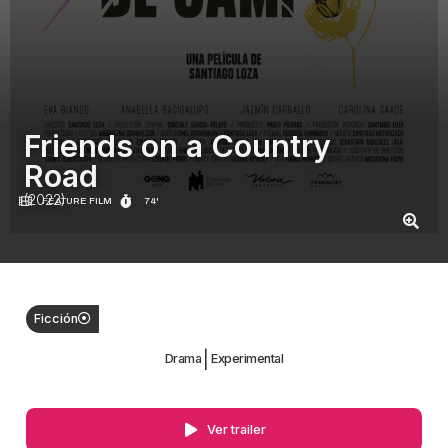
Friends on a Country
Road
(2022)
FEATURE FILM
74'
Ficción
|
Drama
Experimental
Ver trailer