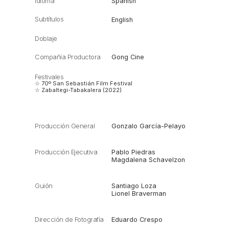
Idioma
Spanish
Subtítulos
English
Doblaje
Compañía Productora
Gong Cine
Festivales
☆ 70º San Sebastián Film Festival
☆ Zabaltegi-Tabakalera (2022)
Producción General
Gonzalo García-Pelayo
Producción Ejecutiva
Pablo Piedras
Magdalena Schavelzon
Guión
Santiago Loza
Lionel Braverman
Dirección de Fotografía
Eduardo Crespo