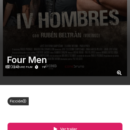
Four Men
(2024)
FEATURE FILM
76'
Ficción
Ver trailer