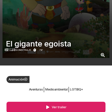
El gigante egoista
(2021)
LARGOMETRAJE
76'
Animación
|
|
Aventuras
Medioambiental
LGTBIQ+
Ver trailer