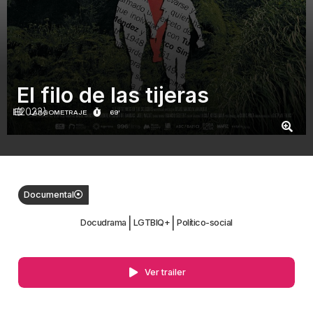
El filo de las tijeras
(2023)
LARGOMETRAJE
69'
Documental
|
|
Docudrama
LGTBIQ+
Político-social
Ver trailer