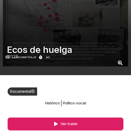
Ecos de huelga
(2021)
LARGOMETRAJE
60'
Documental
|
Histórico
Político-social
Ver trailer