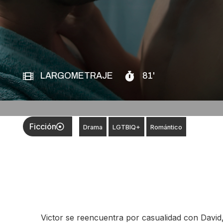
LARGOMETRAJE
81'
Ficción
Drama
LGTBIQ+
Romántico
Victor se reencuentra por casualidad con David