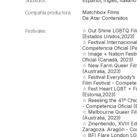
Subtítulos
Español
,
Inglés
,
Italiano
Matchbox Films
Compañía productora
De Atar Contenidos
☆ Out Shine LGBTQ Film
Festivales
(Estados Unidos,2023)
☆ Festival Internacion
Competencia Oficial (P
☆ Image + Nation Fest
Oficial (Canadá, 2023)
☆ New Farm Queer Film 
(Australia, 2023)
☆ Festival Everybody’s
Film Festival - Compete
☆ Fest Heart LGBT + Fil
(Estonia,2023)
☆ Reeeling the 41º Chi
- Competencia Oficial 
☆ Melbourne Queer Film
(Australia, 2023)
☆ Zinentiendo, XVIII Ed
Zaragoza. Aragón - Com
☆ BFI Flare London LG