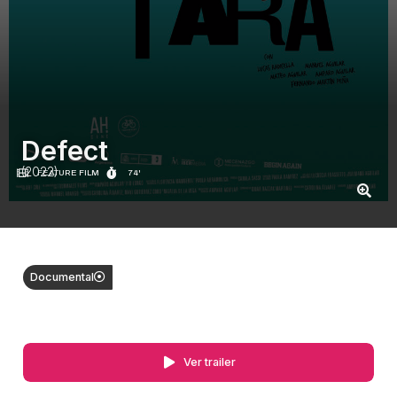
Defect
(2022)
FEATURE FILM
74'
Documental
Ver trailer