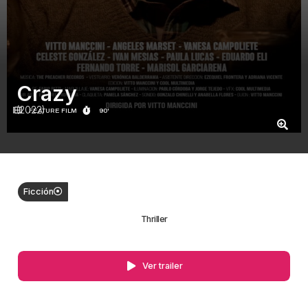
Crazy
(2022)
FEATURE FILM
90'
Ficción
Thriller
Ver trailer